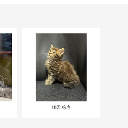
緬因-棕虎