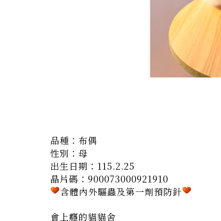
品種：布偶
性別：母
出生日期：
115.2.25
晶片碼：900073000921910
含體內外驅蟲及第一劑預防針
會上癮的貓貓舍