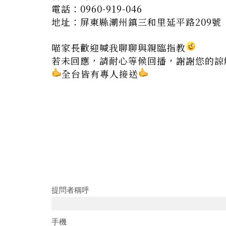
電話：
0960-919-046
地址：
屏東縣潮州鎮三和里延平路209號
喵家長歡迎喊我聊聊與親臨指教
若未回應，請耐心等候回播，謝謝您的諒
全台皆有專人接送
提問者稱呼
手機