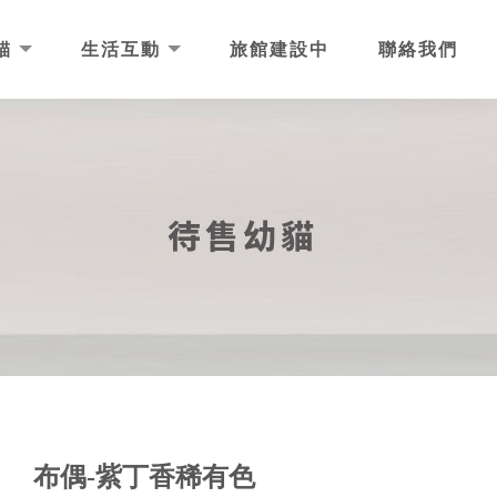
貓
生活互動
旅館建設中
聯絡我們
待售幼貓
布偶-紫丁香稀有色