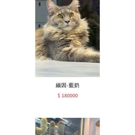
緬因-藍奶
$ 180000