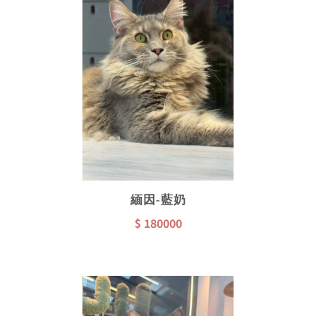
緬因-藍奶
$ 180000